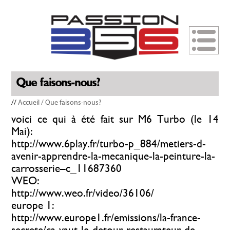
Que faisons-nous?
//
Accueil
/ Que faisons-nous?
voici ce qui à été fait sur M6 Turbo (le 14
Mai):
http://www.6play.fr/turbo-p_884/metiers-d-
avenir-apprendre-la-mecanique-la-peinture-la-
carrosserie–c_11687360
WEO:
http://www.weo.fr/video/36106/
europe 1:
http://www.europe1.fr/emissions/la-france-
secrete/ca-vaut-le-detour-restaurateur-de-