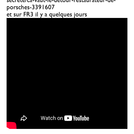
porsches-3391607
et sur FR3 il y a quelques jours